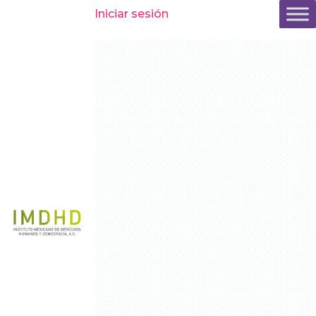
Inicio
»
Casos
»
Sentencias
»
Valeria
Iniciar sesión