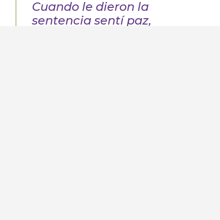
Cuando le dieron la
sentencia sentí paz,
porque el proceso que
tanto me costó de decir o
de enfrentarlo, a través
de un juez, de abogados y
pruebas que tuvieron que
pasar, en el momento
que le dieron la sentencia
sentí paz.
Valeria
La situación anterior genera que se
consoliden precedentes contrarios a los
estándares en materia de derechos humanos