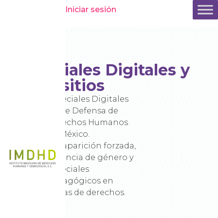
Iniciar sesión
Especiales Digitales y
Micrositios
Especiales Digitales
sobre Defensa de
Derechos Humanos
en México.
Desaparición forzada,
violencia de género y
especiales
pedagógicos en
temas de derechos.