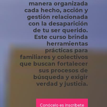
manera organizada
cada hecho, acción y
gestión relacionada
con la desaparición
de tu ser querido.
Este curso brinda
herramientas
prácticas para
familiares y colectivos
que buscan fortalecer
sus procesos de
búsqueda y exigir
verdad y justicia.
Conócelo es inscríbete