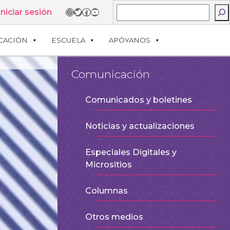
Buscar
Instagram
Twitter
Facebook
YouTube
Iniciar sesión
CACIÓN
ESCUELA
APÓYANOS
Comunicación
Comunicados y boletines
Noticias y actualizaciones
Especiales Digitales y
Micrositios
Columnas
Otros medios