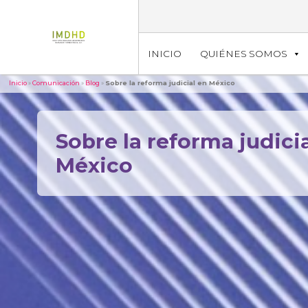
INICIO
QUIÉNES SOMOS
Inicio
»
Comunicación
»
Blog
»
Sobre la reforma judicial en México
Sobre la reforma judici
México