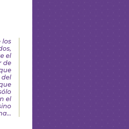
 los
dos,
e el
r de
que
 del
 que
sólo
n el
sino
ema…