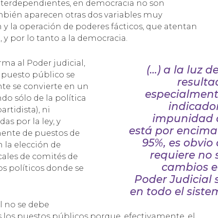
nterdependientes, en democracia no son
también aparecen otras dos variables muy
 y la operación de poderes fácticos, que atentan
a, y por lo tanto a la democracia.
ma al Poder judicial,
(…) a la luz de
 puesto público se
resulta
te se convierte en un
especialment
o sólo de la política
indicado
artidista), ni
impunidad 
as por la ley, y
está por encima
ente de puestos de
95%, es obvio
 la elección de
requiere no 
cales de comités de
cambios e
ios políticos donde se
Poder Judicial 
en todo el sist
l no se debe
s los puestos públicos porque, efectivamente, el