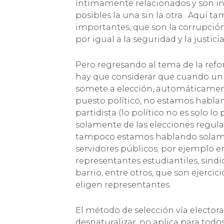
íntimamente relacionados y son i
posibles la una sin la otra. Aquí 
importantes, que son la corrupción
por igual a la seguridad y la justici
Pero regresando al tema de la refor
hay que considerar que cuando un
somete a elección, automáticamen
puesto político, no estamos habland
partidista (lo político no es solo lo p
solamente de las elecciones regulad
tampoco estamos hablando solam
servidores públicos; por ejemplo en
representantes estudiantiles, sindi
barrio, entre otros, que son ejercic
eligen representantes.
El método de selección vía electora
desnaturalizar, no aplica para todo