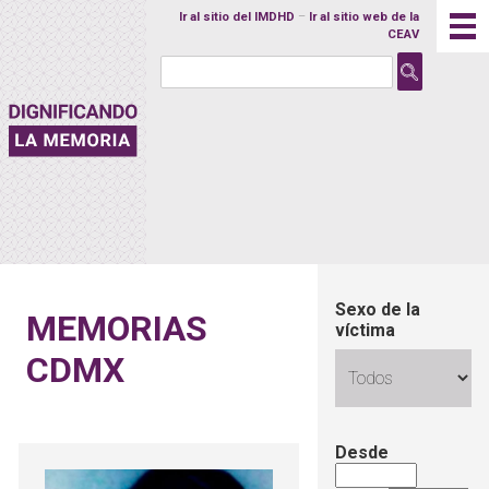
Ir al sitio del IMDHD
–
Ir al sitio web de la
CEAV
Buscar:
M
Sexo de la
MEMORIAS
víctima
CDMX
Desde