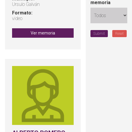
memoria
Ursulo Galván
Formato:
video
Ver memoria
Submit
Reset