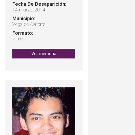
Fecha De Desaparición:
14 marzo, 2014
Municipio:
Vega de Alatorre
Formato:
video
Ver memoria