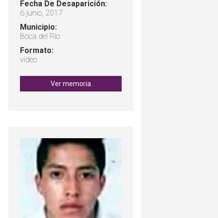
Fecha De Desaparición:
6 junio, 2017
Municipio:
Boca del Río
Formato:
video
Ver memoria