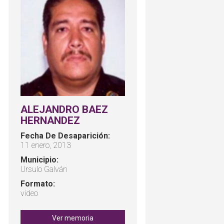
ALEJANDRO BAEZ
HERNANDEZ
Fecha De Desaparición:
11 enero, 2013
Municipio:
Ursulo Galván
Formato:
video
Ver memoria