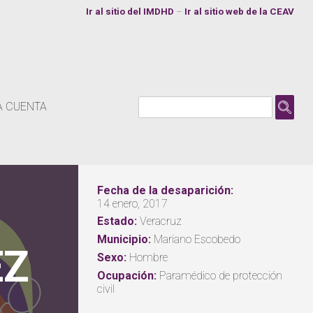
Ir al sitio del IMDHD
–
Ir al sitio web de la CEAV
Buscar:
A CUENTA
ANTONIO DE JESÚS MARTÍNEZ
Fecha de la desaparición:
MORA
14 enero, 2017
Estado:
Veracruz
Municipio:
Mariano Escobedo
EZ
Sexo:
Hombre
Ocupación:
Paramédico de protección
civil