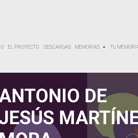
IO
EL PROYECTO
DESCARGAS
MEMORIAS
TU MEMORI
ANTONIO DE
JESÚS MARTÍN