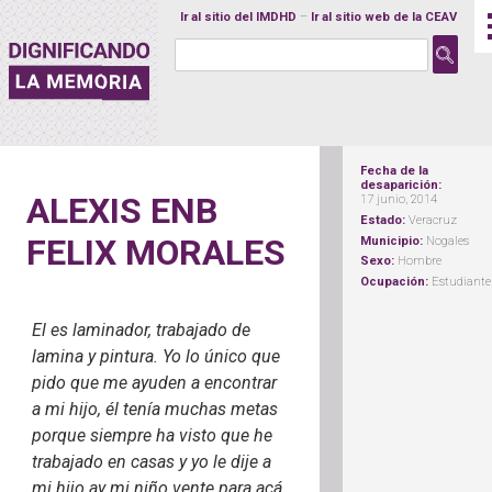
Ir al sitio del IMDHD
–
Ir al sitio web de la CEAV
Buscar:
ALEXIS ENB FELIX MORA
Fecha de la
desaparición:
ALEXIS ENB
17 junio, 2014
Estado:
Veracruz
FELIX MORALES
Municipio:
Nogales
Sexo:
Hombre
Ocupación:
Estudiante
El es laminador, trabajado de
lamina y pintura. Yo lo único que
pido que me ayuden a encontrar
a mi hijo, él tenía muchas metas
porque siempre ha visto que he
trabajado en casas y yo le dije a
mi hijo ay mi niño vente para acá