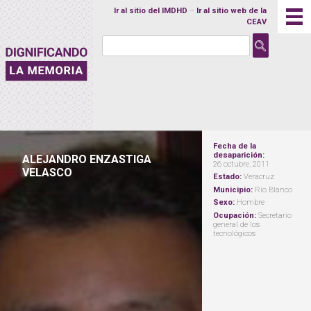
Ir al sitio del IMDHD
–
Ir al sitio web de la
CEAV
Buscar:
M
ALEJANDRO ENZASTIGA
VELASCO
Fecha de la
desaparición:
ALEJANDRO ENZASTIGA
26 octubre, 2011
VELASCO
Estado:
Veracruz
Municipio:
Río Blanco
Sexo:
Hombre
Ocupación:
Secretario
general de los
tecnológicos