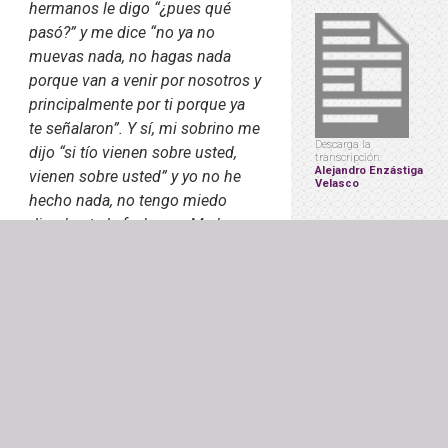
hermanos le digo “¿pues qué
pasó?” y me dice “no ya no
muevas nada, no hagas nada
porque van a venir por nosotros y
principalmente por ti porque ya
te señalaron”. Y sí, mi sobrino me
Descarga la
dijo “si tío vienen sobre usted,
transcripción:
Alejandro Enzástiga
vienen sobre usted” y yo no he
Velasco
hecho nada, no tengo miedo
digo hasta la fecha no. Me he
enfrentado a muchas cosas
buscando a mi hermano no, le he
rascado por acá y por allá y no he
encontrado nada de mi hermano.