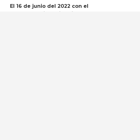
El 16 de junio del 2022 con el
acompañamiento jurídico del IMDHD se
logró la vinculación a proceso y la
imposición de la prisión preventiva
justificada en contra de Eduardo N.
Todos
Enfoque de género
Desaparición forzada
Feminicidio o Tentativa
Violencia sexual