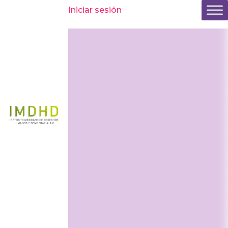
Inicio
»
Casos
»
Enfoque de género
»
Diana Tamayo
Iniciar sesión