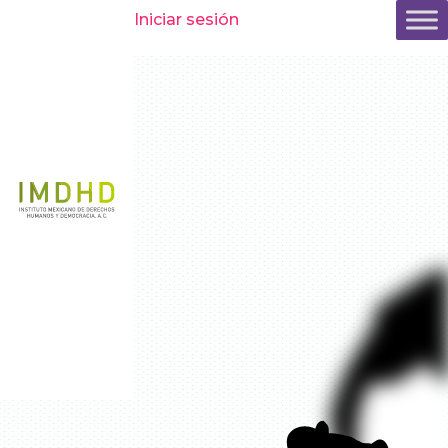
Inicio
»
Casos
»
Feminicidio o Tentativa
»
Fernanda Cadena
Iniciar sesión