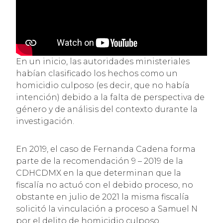
En un inicio, las autoridades ministeriales
habían clasificado los hechos como un
homicidio culposo (es decir, que no había
intención) debido a la falta de perspectiva de
género y de análisis del contexto durante la
investigación.
En 2019, el caso de Fernanda Cadena forma
parte de la recomendación 9 – 2019 de la
CDHCDMX en la que determinan que la
fiscalía no actuó con el debido proceso, no
obstante en julio de 2021 la misma fiscalía
solicitó la vinculación a proceso a Samuel N
por el delito de homicidio culposo.