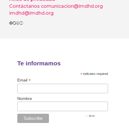
Contáctanos
comunicacion@imdhd.org
imdhd@imdhd.org
Instagram
Twitter
Facebook
YouTube
Te informamos
*
indicates required
*
Email
Nombre