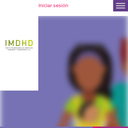
Inicio
»
Publicaciones
»
Análisis de sentencias con
Iniciar sesión
perspectiva de género y derechos humanos