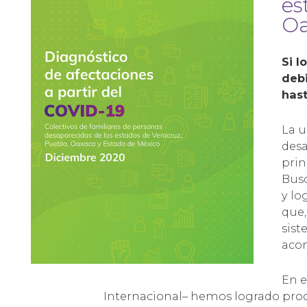
es
Oa
Si l
debi
hast
La u
desa
prin
Busc
y lo
que,
sist
aco
En e
Internacional– hemos logrado produ