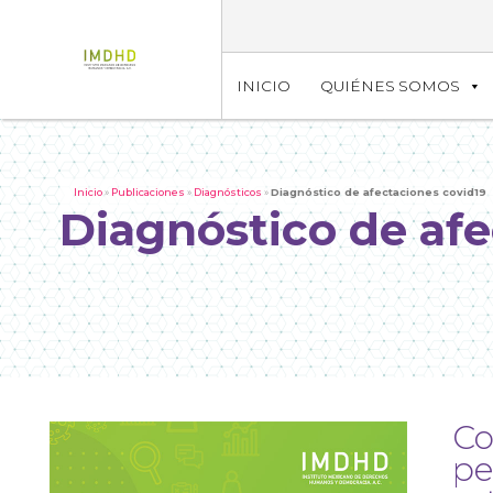
INICIO
QUIÉNES SOMOS
Inicio
»
Publicaciones
»
Diagnósticos
»
Diagnóstico de afectaciones covid19
Diagnóstico de afe
Co
pe