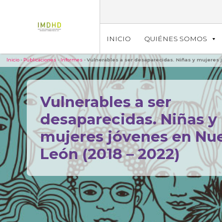
INICIO
QUIÉNES SOMOS
Inicio
»
Publicaciones
»
Informes
»
Vulnerables a ser desaparecidas. Niñas y mujeres
Vulnerables a ser
desaparecidas. Niñas y
mujeres jóvenes en Nu
León (2018 – 2022)