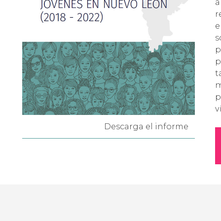
a
r
e
s
p
p
t
m
p
v
Descarga el informe