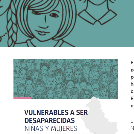
E
p
p
h
c
E
c
L
N