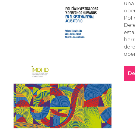
una 
oper
Poli
Defe
esta
herr
dere
ope
De