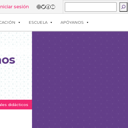
Buscar
Instagram
Twitter
Facebook
YouTube
Iniciar sesión
CACIÓN
ESCUELA
APÓYANOS
nos
ales didácticos