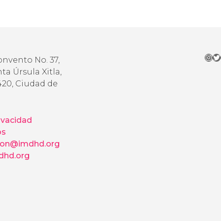
Ins
Tw
onvento No. 37,
ta Úrsula Xitla,
420, Ciudad de
ivacidad
os
ion@imdhd.org
hd.org