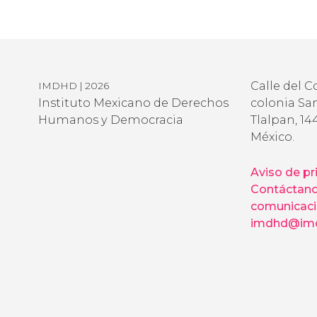
Calle del C
IMDHD | 2026
Instituto Mexicano de Derechos
colonia San
Humanos y Democracia
Tlalpan, 14
México.
Aviso de pr
Contáctan
comunicac
imdhd@imd