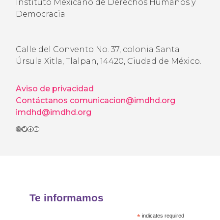
Instituto Mexicano de Derechos Humanos y
Democracia
Calle del Convento No. 37, colonia Santa
Úrsula Xitla, Tlalpan, 14420, Ciudad de México.
Aviso de privacidad
Contáctanos
comunicacion@imdhd.org
imdhd@imdhd.org
Instagram
Twitter
Facebook
YouTube
Te informamos
*
indicates required