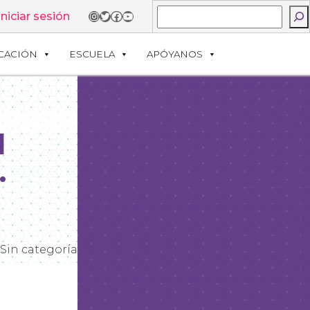
Buscar
Instagram
Twitter
Facebook
YouTube
Iniciar sesión
CACIÓN
ESCUELA
APÓYANOS
l
.
Sin categoría