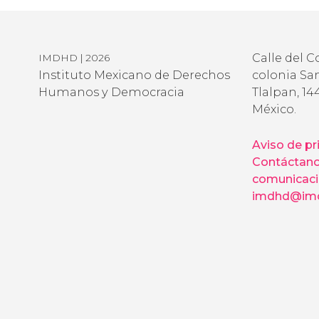
Calle del C
IMDHD | 2026
Instituto Mexicano de Derechos
colonia San
Humanos y Democracia
Tlalpan, 14
México.
Aviso de pr
Contáctan
comunicac
imdhd@imd