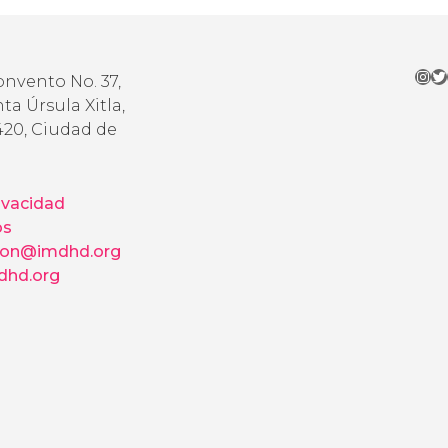
Ins
Tw
onvento No. 37,
ta Úrsula Xitla,
420, Ciudad de
ivacidad
os
ion@imdhd.org
hd.org