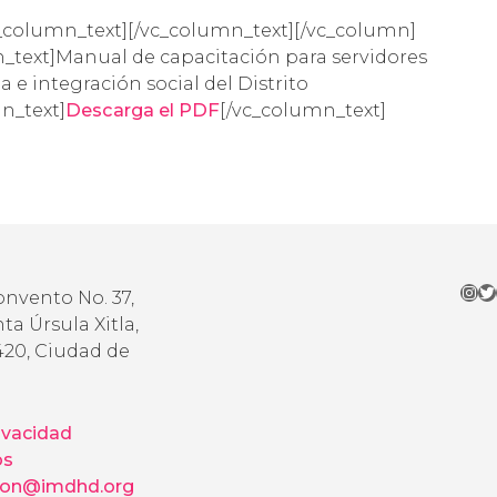
c_column_text]
[/vc_column_text][/vc_column]
_text]Manual de capacitación para servidores
a e integración social del Distrito
n_text]
Descarga el PDF
[/vc_column_text]
Ins
Tw
onvento No. 37,
ta Úrsula Xitla,
420, Ciudad de
ivacidad
os
ion@imdhd.org