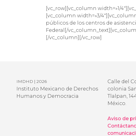
[vc_row][vc_column width=»1/4″][v
[vc_column width=»3/4″][vc_column
públicos de los centros de asistenci
Federal[/vc_column_text][vc_colum
[/vc_column][/vc_row]
Calle del C
IMDHD | 2026
Instituto Mexicano de Derechos
colonia San
Humanos y Democracia
Tlalpan, 14
México.
Aviso de pr
Contáctan
comunicac