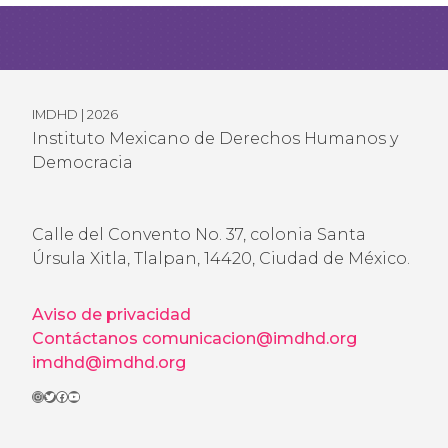
IMDHD | 2026
Instituto Mexicano de Derechos Humanos y
Democracia
Calle del Convento No. 37, colonia Santa
Úrsula Xitla, Tlalpan, 14420, Ciudad de México.
Aviso de privacidad
Contáctanos
comunicacion@imdhd.org
imdhd@imdhd.org
Instagram
Twitter
Facebook
YouTube