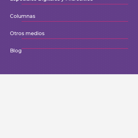
Columnas
Otros medios
Blog
IMDHD | 2026
Instituto Mexicano de Derechos Humanos y
Democracia
Calle del Convento No. 37, colonia Santa
Úrsula Xitla, Tlalpan, 14420, Ciudad de México.