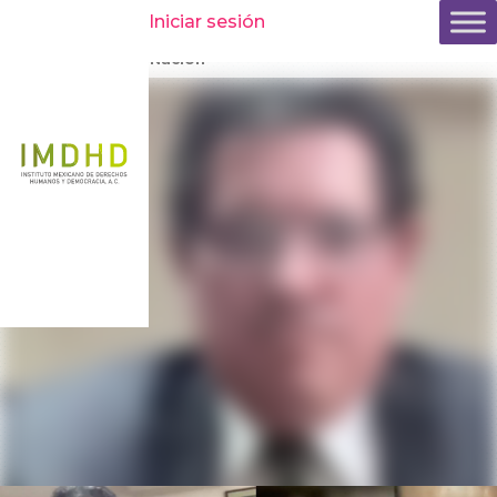
Inicio
»
Comunicación
»
Blog
»
Conversatorios con personas
Iniciar sesión
candidatas a Ministras y Ministros de la Suprema Corte
de Justicia de la Nación