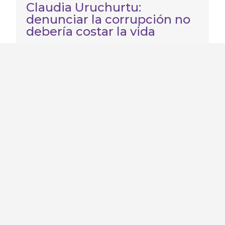
Claudia Uruchurtu:
denunciar la corrupción no
debería costar la vida
Claudia Uruchurtu luchó por la justicia
hasta el día de su desaparición. Llevaba 2
años…
Leer más