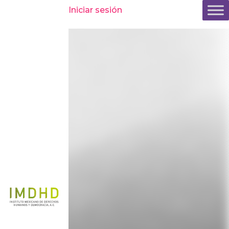
Inicio
»
Comunicación
»
Blog
»
Factores de persistencia
Iniciar sesión