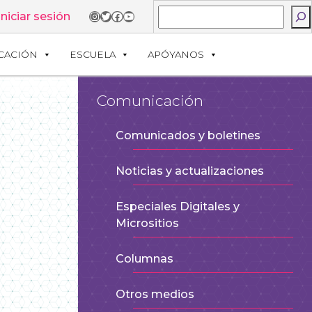
Buscar
Instagram
Twitter
Facebook
YouTube
Iniciar sesión
CACIÓN
ESCUELA
APÓYANOS
Comunicación
Comunicados y boletines
Noticias y actualizaciones
Especiales Digitales y
Micrositios
Columnas
Otros medios