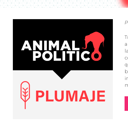
P
T
a
l
c
q
b
i
m