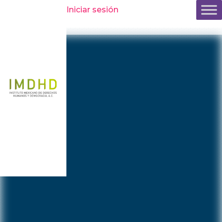
Inicio
»
Comunicación
»
Comunicados y boletines
»
Cartas de
Iniciar sesión
apoyo al Mecanismo para la Verdad y el Esclarecimiento
Histórico