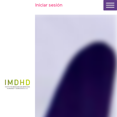
Inicio
»
Comunicación
»
Comunicados y boletines
»
Continúa la
Iniciar sesión
exigencia de justicia por el feminicidio de Fátima