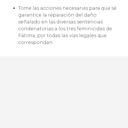
Tome las acciones necesarias para que se
garantice la reparación del daño
señalado en las diversas sentencias
condenatorias a los tres feminicidas de
Fátima, por todas las vías legales que
correspondan.
Al Poder Judicial del Estado de México:
Garantice medios eficaces para lograr el
cumplimiento del pago de reparación del
daño a que se encuentra obligado Misael
Atayde Reyes y los diversos sentenciados
por el feminicidio de Fátima.
A la Secretaría de Gobernación: