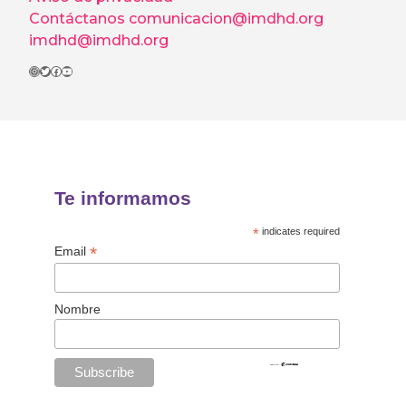
Contáctanos
comunicacion@imdhd.org
imdhd@imdhd.org
Instagram
Twitter
Facebook
YouTube
Te informamos
*
indicates required
*
Email
Nombre