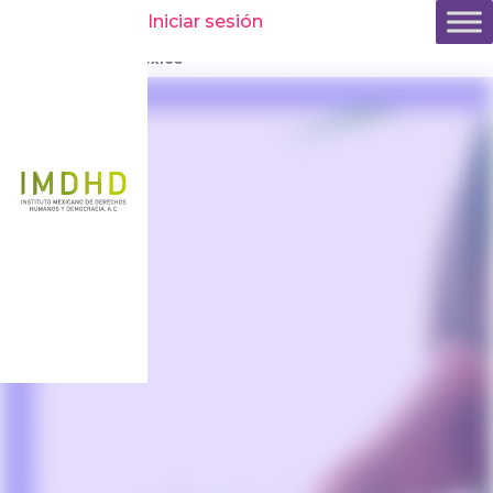
Inicio
»
Comunicación
»
Comunicados y boletines
»
Una
Iniciar sesión
sentencia más para combatir la impunidad de la violencia
feminicida en México