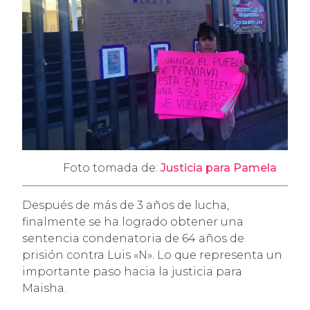
Foto tomada de:
Justicia para Pamela
Después de más de 3 años de lucha,
finalmente se ha logrado obtener una
sentencia condenatoria de 64 años de
prisión contra Luis «N». Lo que representa un
importante paso hacia la justicia para
Maisha.