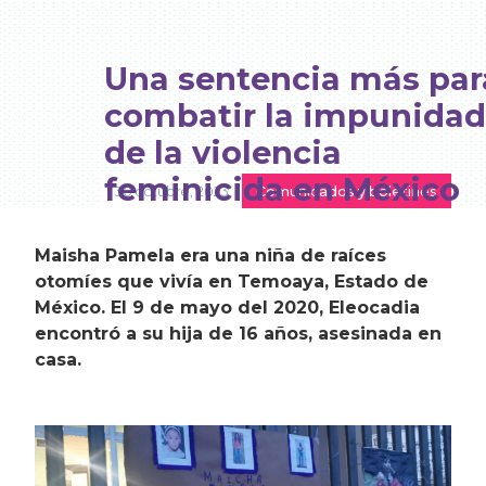
Una sentencia más par
combatir la impunidad
de la violencia
feminicida en México
30 octubre, 2023
Comunicados y boletines
Maisha Pamela era una niña de raíces
otomíes que vivía en Temoaya, Estado de
México. El 9 de mayo del 2020, Eleocadia
encontró a su hija de 16 años, asesinada en
casa.