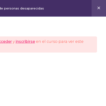
Buscar
Instagram
Twitter
Facebook
YouTube
Iniciar sesión
 de personas desaparecidas
CACIÓN
ESCUELA
APÓYANOS
cceder
y
inscribirse
en el curso para ver este
tagram
itter
Facebook
YouTube
Te informamos
*
indicates required
*
Email
Nombre