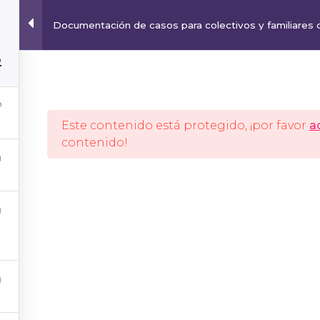
Documentación de casos para colectivos y familiares
VOLUNTARIADO
PUBLICACIONES
CASOS
COMUNI
2
Este contenido está protegido, ¡por favor
a
Ins
Tw
onvento No. 37,
contenido!
ta Úrsula Xitla,
420, Ciudad de
ivacidad
os
ion@imdhd.org
hd.org