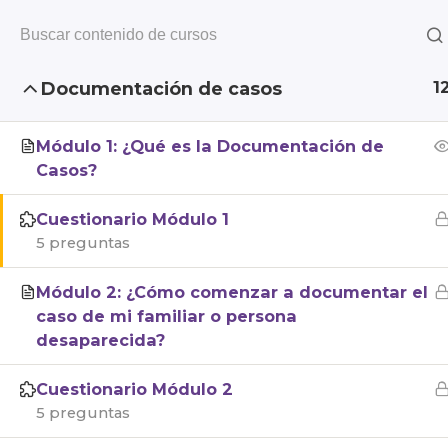
INICIO
QUIÉNES SOMOS
1
Documentación de casos
Inicio
Cursos
Búsqueda de personas
Módulo 1: ¿Qué es la Documentación de
Casos?
Calle del C
IMDHD | 2026
Cuestionario Módulo 1
Instituto Mexicano de Derechos
colonia San
5 preguntas
Humanos y Democracia
Tlalpan, 14
México.
Módulo 2: ¿Cómo comenzar a documentar el
Aviso de pr
caso de mi familiar o persona
Contáctan
desaparecida?
comunicac
imdhd@imd
Cuestionario Módulo 2
5 preguntas