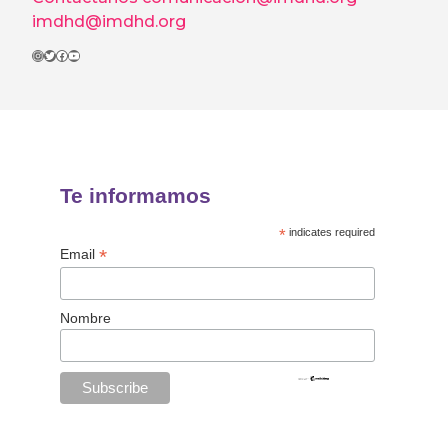
imdhd@imdhd.org
Instagram
Twitter
Facebook
YouTube
Te informamos
*
indicates required
*
Email
Nombre