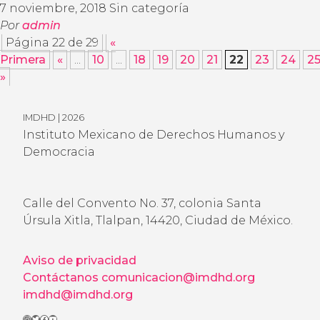
7 noviembre, 2018
Sin categoría
Por
admin
Página 22 de 29
«
Primera
«
...
10
...
18
19
20
21
22
23
24
2
»
IMDHD | 2026
Instituto Mexicano de Derechos Humanos y
Democracia
Calle del Convento No. 37, colonia Santa
Úrsula Xitla, Tlalpan, 14420, Ciudad de México.
Aviso de privacidad
Contáctanos
comunicacion@imdhd.org
imdhd@imdhd.org
Instagram
Twitter
Facebook
YouTube