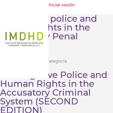
Posts de
admin
Iniciar sesión
Preventive police and
human rights in the
Accusatory Penal
System
7 noviembre, 2018
Sin categoría
Por
admin
Investigative Police and
Human Rights in the
Accusatory Criminal
System (SECOND
EDITION)