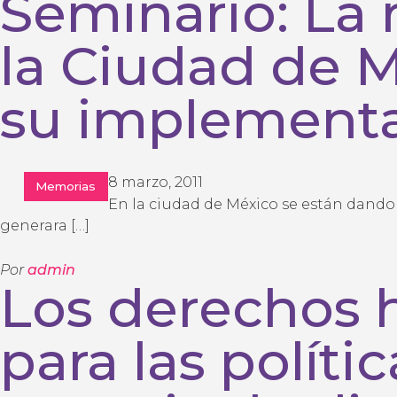
Seminario: La 
la Ciudad de M
su implement
8 marzo, 2011
Memorias
En la ciudad de México se están dand
generara […]
Por
admin
Los derechos 
para las políti