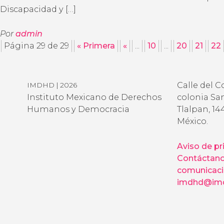
Discapacidad y […]
Por
admin
Página 29 de 29
« Primera
«
...
10
...
20
21
22
Calle del C
IMDHD | 2026
Instituto Mexicano de Derechos
colonia San
Humanos y Democracia
Tlalpan, 14
México.
Aviso de pr
Contáctan
comunicac
imdhd@imd