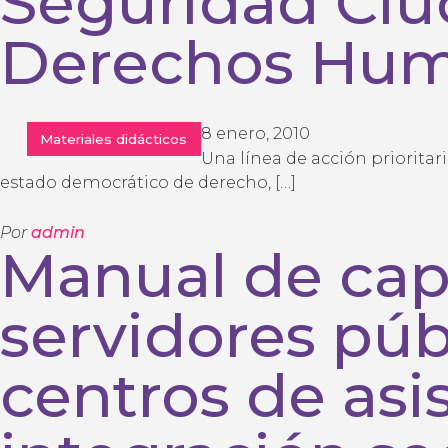
Seguridad Ciu
Derechos Hu
8 enero, 2010
Materiales didácticos
Una línea de acción prioritar
estado democrático de derecho, […]
Por
admin
Manual de cap
servidores púb
centros de asi