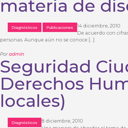
materia de di
14 diciembre, 2010
Diagnósticos
Publicaciones
De acuerdo con cifras
personas. Aunque aún no se conoce […]
Por
admin
Seguridad Ciu
Derechos Hum
locales)
8 diciembre, 2010
Diagnósticos
Una manera de abordar el tema de la