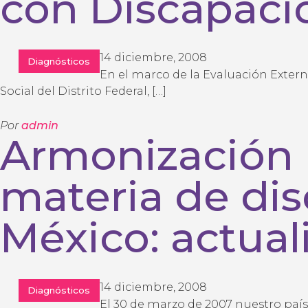
con Discapaci
14 diciembre, 2008
Diagnósticos
En el marco de la Evaluación Exter
Social del Distrito Federal, […]
Por
admin
Armonización 
materia de di
México: actual
14 diciembre, 2008
Diagnósticos
El 30 de marzo de 2007 nuestro país