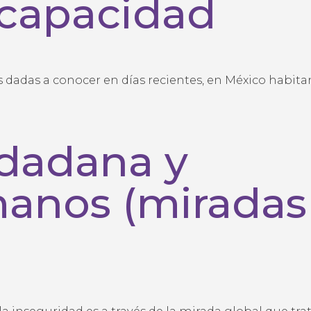
scapacidad
 dadas a conocer en días recientes, en México habitan
dadana y
anos (miradas
 inseguridad es a través de la mirada global que tra