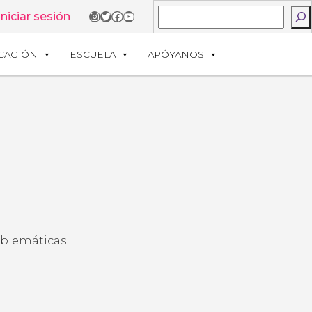
Buscar
Instagram
Twitter
Facebook
YouTube
Iniciar sesión
CACIÓN
ESCUELA
APÓYANOS
oblemáticas