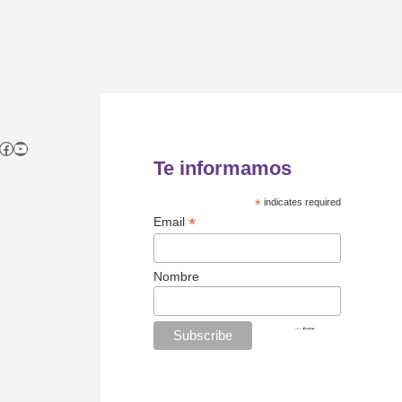
tagram
itter
Facebook
YouTube
Te informamos
*
indicates required
*
Email
Nombre