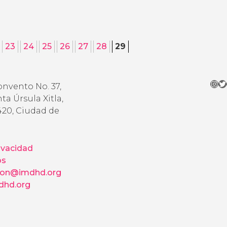
23
24
25
26
27
28
29
Ins
Tw
onvento No. 37,
ta Úrsula Xitla,
420, Ciudad de
ivacidad
os
ion@imdhd.org
hd.org