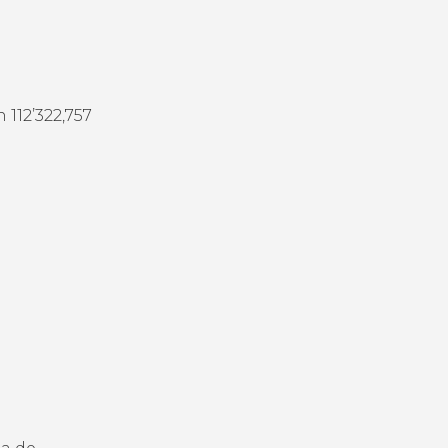
 112’322,757
ta de