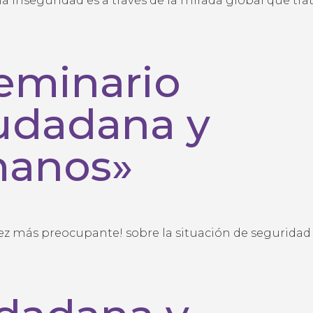
eminario
udadana y
manos»
z más preocupante! sobre la situación de seguridad 