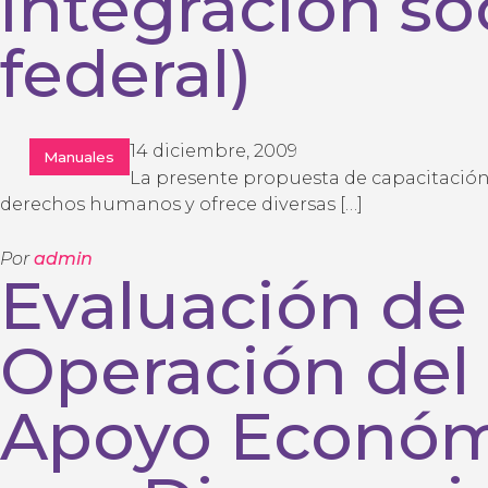
integración soc
federal)
14 diciembre, 2009
Manuales
La presente propuesta de capacitación
derechos humanos y ofrece diversas […]
Por
admin
Evaluación de
Operación del
Apoyo Económ