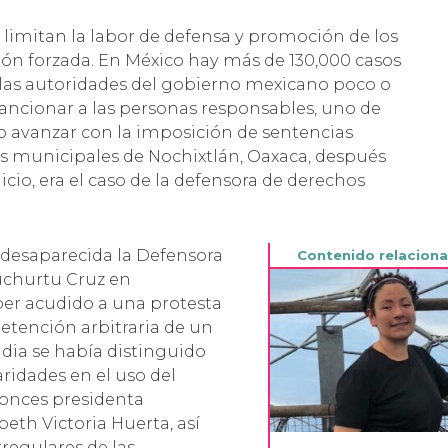
 limitan la labor de defensa y promoción de los
ón forzada. En México hay más de 130,000 casos
s las autoridades del gobierno mexicano poco o
ancionar a las personas responsables, uno de
o avanzar con la imposición de sentencias
os municipales de Nochixtlán, Oaxaca, después
icio, era el caso de la defensora de derechos
e desaparecida la Defensora
churtu Cruz en
ber acudido a una protesta
detención arbitraria de un
dia se había distinguido
aridades en el uso del
tonces presidenta
th Victoria Huerta, así
regulares de las