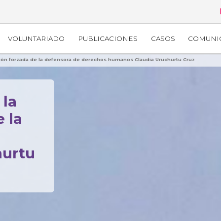
VOLUNTARIADO
PUBLICACIONES
CASOS
COMUNI
ición forzada de la defensora de derechos humanos Claudia Uruchurtu Cruz
 la
 la
hurtu