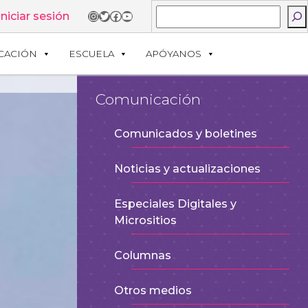
Buscar
Instagram
Twitter
Facebook
YouTube
Iniciar sesión
CACIÓN
ESCUELA
APÓYANOS
Comunicación
Comunicados y boletines
Noticias y actualizaciones
Especiales Digitales y
Micrositios
Columnas
Otros medios