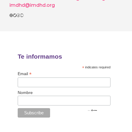
imdhd@imdhd.org
Instagram
Twitter
Facebook
YouTube
Te informamos
*
indicates required
*
Email
Nombre