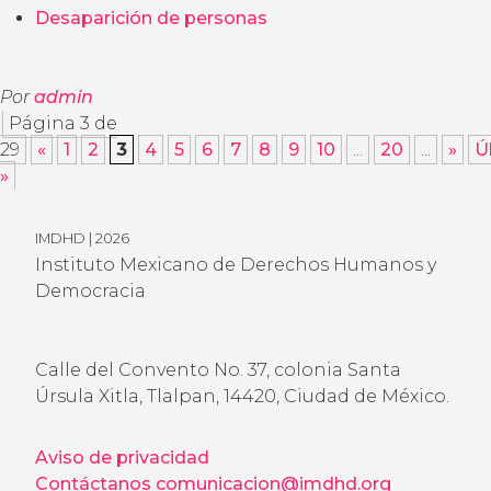
Desaparición de personas
Por
admin
Página 3 de
29
«
1
2
3
4
5
6
7
8
9
10
...
20
...
»
Ú
»
IMDHD | 2026
Instituto Mexicano de Derechos Humanos y
Democracia
Calle del Convento No. 37, colonia Santa
Úrsula Xitla, Tlalpan, 14420, Ciudad de México.
Aviso de privacidad
Contáctanos
comunicacion@imdhd.org