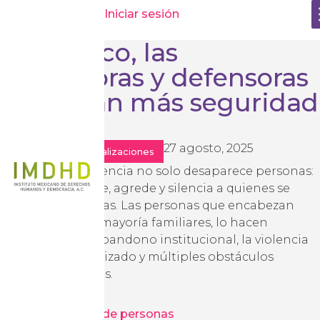
Posts de
admin
Iniciar sesión
En México, las
buscadoras y defensoras
necesitan más seguridad
27 agosto, 2025
Noticias y actualizaciones
En México, la violencia no solo desaparece personas:
también persigue, agrede y silencia a quienes se
atreven a buscarlas. Las personas que encabezan
esta labor, en su mayoría familiares, lo hacen
enfrentando el abandono institucional, la violencia
del crimen organizado y múltiples obstáculos
sociales y políticos.
Desaparición de personas